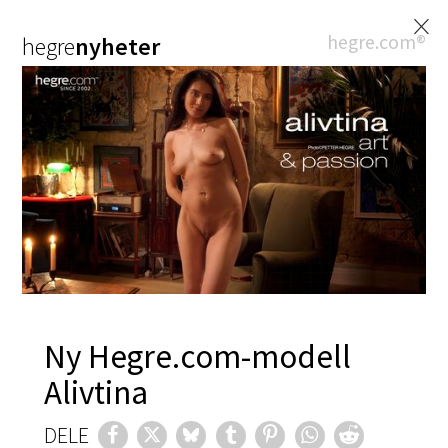
×
hegre.com®
hegre
nyheter
Ny Hegre.com-modell
Alivtina
DELE