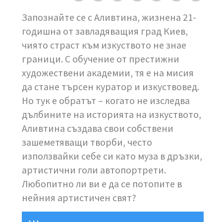
Запознайте се с Аливтина, жизнена 21-
годишна от завладяващия град Киев,
чиято страст към изкуството не знае
граници. С обучение от престижни
художествени академии, тя е на мисия
да стане търсен куратор и изкуствовед.
Но тук е обратът – когато не изследва
дълбините на историята на изкуството,
Аливтина създава свои собствени
зашеметяващи творби, често
използвайки себе си като муза в дръзки,
артистични голи автопортрети.
Любопитно ли ви е да се потопите в
нейния артистичен свят?