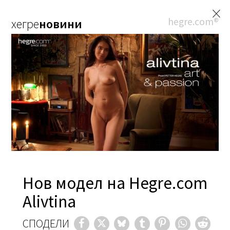
×
hegre.com®
хегре
новини
Нов модел на Hegre.com
Alivtina
СПОДЕЛИ