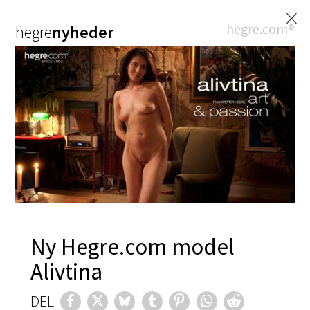
×
hegre.com®
hegre
nyheder
Ny Hegre.com model
Alivtina
DEL