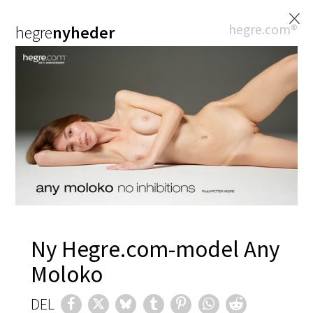
×
hegre.com®
hegre
nyheder
Ny Hegre.com-model Any
Moloko
DEL