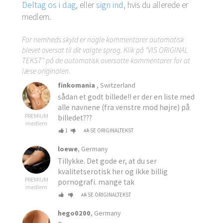
Deltag os i dag
, eller
sign ind
, hvis du allerede er
medlem.
For nemheds skyld er nogle kommentarer automatisk
blevet oversat til dit valgte sprog. Klik på "VIS ORIGINAL
TEKST" på de automatisk oversatte kommentarer for at
læse originalen.
finkomania
, Switzerland
sådan et godt billede!! er der en liste med
alle navnene (fra venstre mod højre) på
PREMIUM
billedet???
medlem
1
SE ORIGINALTEKST
loewe
, Germany
Tillykke. Det gode er, at du ser
kvalitetserotisk her og ikke billig
PREMIUM
pornografi. mange tak
medlem
SE ORIGINALTEKST
hego0200
, Germany