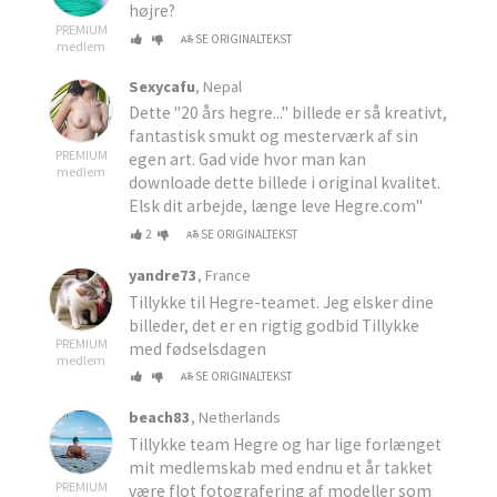
højre?
PREMIUM
SE ORIGINALTEKST
medlem
Sexycafu
, Nepal
Dette "20 års hegre..." billede er så kreativt,
fantastisk smukt og mesterværk af sin
PREMIUM
egen art. Gad vide hvor man kan
medlem
downloade dette billede i original kvalitet.
Elsk dit arbejde, længe leve Hegre.com"
2
SE ORIGINALTEKST
yandre73
, France
Tillykke til Hegre-teamet. Jeg elsker dine
billeder, det er en rigtig godbid Tillykke
PREMIUM
med fødselsdagen
medlem
SE ORIGINALTEKST
beach83
, Netherlands
Tillykke team Hegre og har lige forlænget
mit medlemskab med endnu et år takket
PREMIUM
være flot fotografering af modeller som