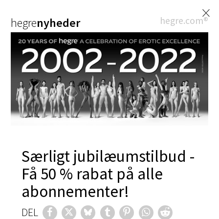
×
hegre.com®
hegre
nyheder
Særligt jubilæumstilbud -
Få 50 % rabat på alle
abonnementer!
DEL