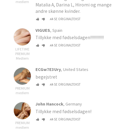
medlem
Matalia A, Darina L, Hiromi og mange
andre skønne kvinder.
SE ORIGINALTEKST
VIGUES
, Spain
Tillykke med fødselsdagen!!!!!!!!!!!
SE ORIGINALTEKST
LIFETIME
PREMIUM
Medlem
ECGw7E3Ury
, United States
begejstret
SE ORIGINALTEKST
PREMIUM
medlem
John Hancock
, Germany
Tillykke med fødselsdagen!
SE ORIGINALTEKST
PREMIUM
medlem