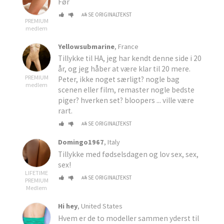
Før
SE ORIGINALTEKST
PREMIUM
medlem
Yellowsubmarine
, France
Tillykke til HA, jeg har kendt denne side i 20
år, og jeg håber at være klar til 20 mere.
PREMIUM
Peter, ikke noget særligt? nogle bag
medlem
scenen eller film, remaster nogle bedste
piger? hverken set? bloopers ... ville være
rart.
SE ORIGINALTEKST
Domingo1967
, Italy
Tillykke med fødselsdagen og lov sex, sex,
sex!
LIFETIME
SE ORIGINALTEKST
PREMIUM
Medlem
Hi hey
, United States
Hvem er de to modeller sammen yderst til