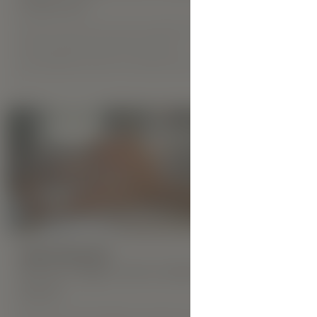
Viktoriia!
va
Viktoriia ziet eruit als een nobele dame
uit een gouden eeuw. Van vóór de
uitvinding van auto's en elektriciteit.
MEER
HOOGTEPUNTEN:
Nieuw Hegre.com-model
Oks B
HOOGTEPU
Nieuw 
Oks B is stoutmoedig en extravert en is