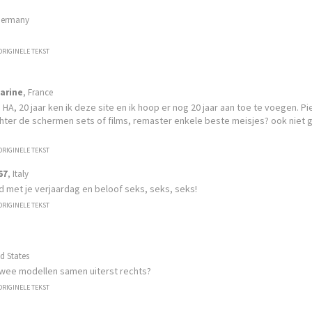
Germany
boren in Dnipro, Oekraïne, en
ame en verfijnde schoonheid.
ORIGINELE TEKST
 lange tijd in het buitenland
t, spreekt een veelvoud aan
lt zich overal direct op haar
arine
, France
n HA, 20 jaar ken ik deze site en ik hoop er nog 20 jaar aan toe te voegen. Pi
ter de schermen sets of films, remaster enkele beste meisjes? ook niet ge
ORIGINELE TEKST
HOOGTEPUNTEN:
Nieuw Hegre.com
67
, Italy
d met je verjaardag en beloof seks, seks, seks!
Anna Del Arte
ORIGINELE TEKST
Anna Del Arte komt uit Kiev e
oud. Ze is een professionele
circusartiest, met een lange 
ed States
 twee modellen samen uiterst rechts?
verschillende Europese tour
naam.
ORIGINELE TEKST
MEER
NTEN: