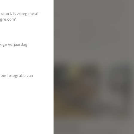
Maak kennis met Alivtina, een levendige
21-jarige uit de betoverende stad Kiev,
 soort. Ik vroeg me af
wiens passie voor kunst geen grenzen
Hegre.com"
kent. Met haar opleiding aan
prestigieuze kunstacademies is ze op
een missie om een gewilde curator en
kkige verjaardag
kunstcriticus te worden.
MEER
ooie fotografie van
-model
in Oekraïne.
model, ze
petitieve
t.
MEER
HOOGTEPUNTEN:
Nieuw Hegre.com-model