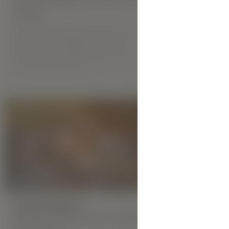
Nieuw 
Stasya
Iryna
Met trots introduceren wij ons nieuwe
Iryna komt u
Hegre model STASYA. Geboren in
exotische m
Oekraïne en destijds werkzaam als
Armeens blo
fotomodel in Parijs.
MEER
aparte en mo
B
#1 best
V
HOOGTEPUNTEN:
Nieuw Hegre.com-model