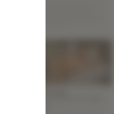
Aya komt uit Dnipro in Oekraïne. Ze is
heerlijk charmant en speels, en
gezegend met alle schoonheid van een
roos in volle bloei.
MEER
-model
s gewoon
kig. Zeg
HOOGTEPUNTEN:
Nieuw Hegre.com-model
we en
Dana!