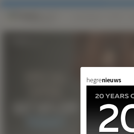
De inhoud van d
ONTDEKKEN
FOTO'S
M
FILMS
MODELLEN
LIVE-CAMERA'S
SEXED
COLLECTIES
hegre
nieuws
TANTRA
NIEUWS
GIETEN
VERBORGEN
EIGENGEMAAKT
GETUIGENISSEN