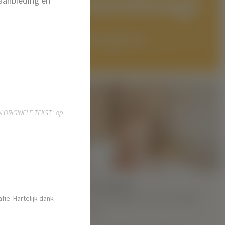
vandaag!
aanbieding en
EN ORIGINELE TEKST" op
model
ge stad Kiev,
xtravert en
HOOGTEPUNTEN:
Nieuw Hegre.com-model
ch bij de
fie. Hartelijk dank
Rita M