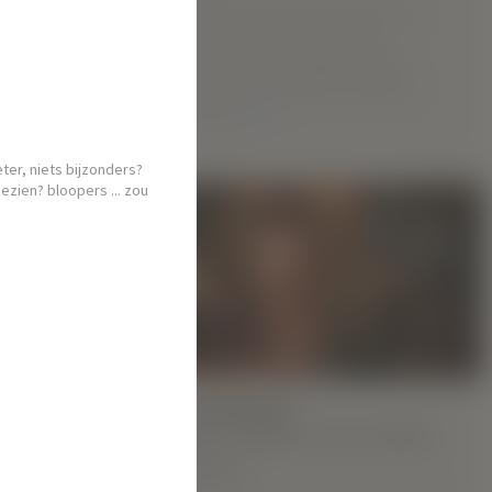
Rita M is de absolute droomgirl van
hiernaast. Ze heeft de serieuze
uitstraling van een jonge Heather
Graham en is de absolute klassieke
schoonheid.
MEER
eter, niets bijzonders?
zien? bloopers ... zou
-model
n is 23 jaar
carrière en
HOOGTEPUNTEN:
Nieuw Hegre.com model
nees op haar
Alivtina