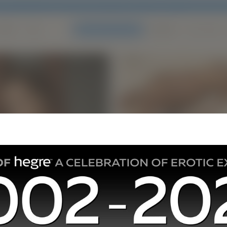
e site is voor uw gemak automatisch vertaald in nederlands .
Terug naar de 
EER
Doe met ons mee
LOG IN
VOLG ONS
HOOGTEPUNTEN:
Nieuw Hegre.com
Nyx
HEGRE presenteert met tro
nieuwe model, NYX. Een won
met een veelheid aan talent