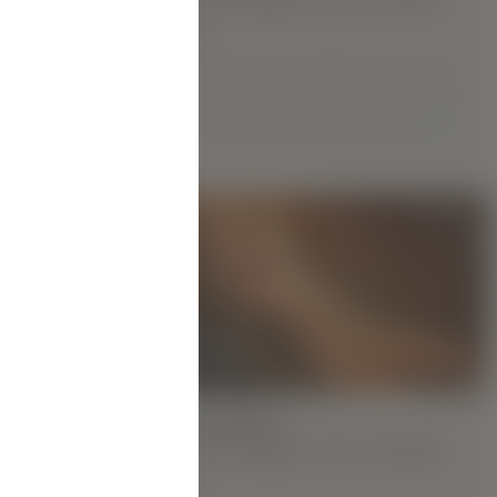
Veta
Veta komt uit de stad Charkov. Ze is van
Krim-Tartaarse afkomst, en dat is zeker
te zien aan haar exotische houding.
MEER
-model
iev, de
f Koreaans,
ldzame
genot om
HEGRE-VIDEO'S:
Nieuw Hegre.com-model
 om te
Aya