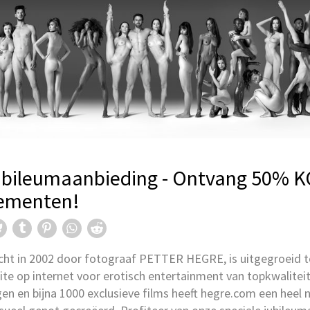
vaardigheden.
MEER
n jezelf perfectie!
!
MEER
ubileumaanbieding - Ontvang 50% 
nementen!
HOOGTEPUNTEN:
Nieuw Hegre.com
Valeriia
cht in 2002 door fotograaf PETTER HEGRE, is uitgegroeid t
Valeriia is een zeldzame com
NTEN:
te op internet voor erotisch entertainment van topkwalitei
Hegre.com model
tegenstellingen. In het dagel
en en bijna 1000 exclusieve films heeft hegre.com een heel 
valt ze nauwelijks op.
MEER