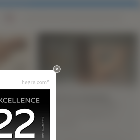
x
Engelse versie.
OVERSCHAKELEN NAAR DONKERE MODUS
×
hegre.com®
MASSAGE EN LICHAAMSWERK:
Maak kennis met HERA:
-model
jouw nieuwe godin in
Barcelona!
ts ons
dervrouw
Met de magische handen van onze
en en