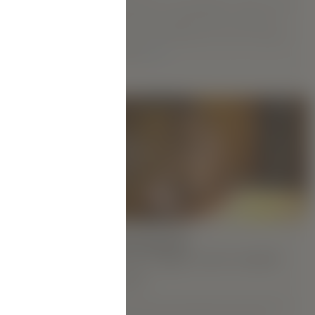
DANA, geboren en getogen in Kiev, is een
zeldzame en unieke bloem, stijlvol en
elegant, en altijd klaar voor een nieuwe
uitdaging.
MEER
-model
ijdje
 meteen
HOOGTEPUNTEN:
Nieuw Hegre.com-model
ijk en stijl.
Taya K
Taya K komt uit de stad Lviv. Als fervent