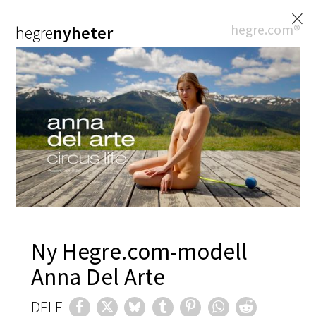
×
hegre.com®
hegre
nyheter
Ny Hegre.com-modell
Anna Del Arte
DELE