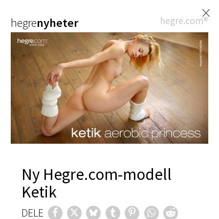
×
hegre.com®
hegre
nyheter
Ny Hegre.com-modell
Ketik
DELE