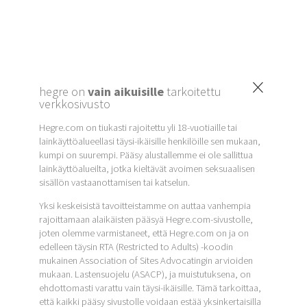
×
hegre on
vain aikuisille
tarkoitettu
verkkosivusto
Hegre.com on tiukasti rajoitettu yli 18-vuotiaille tai
lainkäyttöalueellasi täysi-ikäisille henkilöille sen mukaan,
kumpi on suurempi. Pääsy alustallemme ei ole sallittua
lainkäyttöalueilta, jotka kieltävät avoimen seksuaalisen
sisällön vastaanottamisen tai katselun.
Yksi keskeisistä tavoitteistamme on auttaa vanhempia
rajoittamaan alaikäisten pääsyä Hegre.com-sivustolle,
joten olemme varmistaneet, että Hegre.com on ja on
edelleen täysin RTA (Restricted to Adults) -koodin
mukainen Association of Sites Advocatingin arvioiden
mukaan. Lastensuojelu (ASACP), ja muistutuksena, on
ehdottomasti varattu vain täysi-ikäisille. Tämä tarkoittaa,
että kaikki pääsy sivustolle voidaan estää yksinkertaisilla