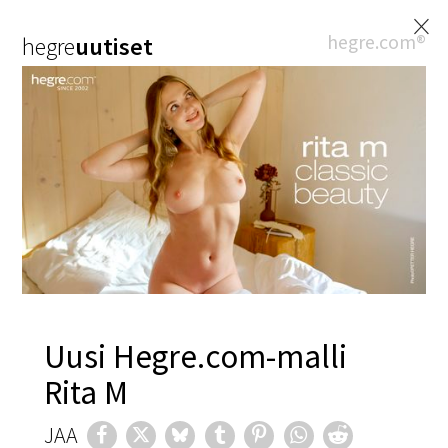
×
hegre.com®
hegre
uutiset
Uusi Hegre.com-malli
Rita M
JAA