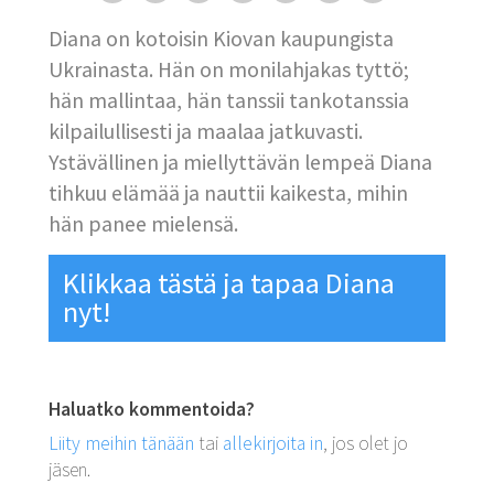
Diana on kotoisin Kiovan kaupungista
Ukrainasta. Hän on monilahjakas tyttö;
hän mallintaa, hän tanssii tankotanssia
kilpailullisesti ja maalaa jatkuvasti.
Ystävällinen ja miellyttävän lempeä Diana
tihkuu elämää ja nauttii kaikesta, mihin
hän panee mielensä.
Klikkaa tästä ja tapaa Diana
nyt!
Haluatko kommentoida?
Liity meihin tänään
tai
allekirjoita in
, jos olet jo
jäsen.