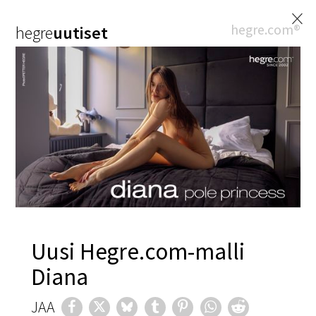
×
hegre.com®
hegre
uutiset
Uusi Hegre.com-malli
Diana
JAA