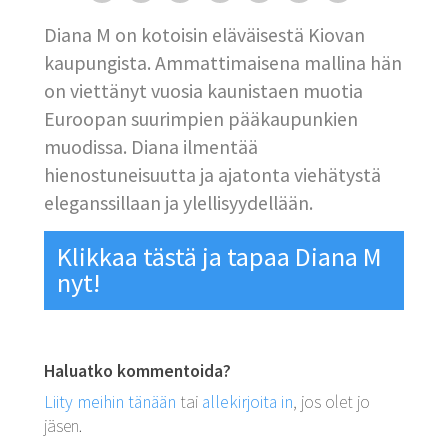
Diana M on kotoisin eläväisestä Kiovan
kaupungista. Ammattimaisena mallina hän
on viettänyt vuosia kaunistaen muotia
Euroopan suurimpien pääkaupunkien
muodissa. Diana ilmentää
hienostuneisuutta ja ajatonta viehätystä
eleganssillaan ja ylellisyydellään.
Klikkaa tästä ja tapaa Diana M
nyt!
Haluatko kommentoida?
Liity meihin tänään
tai
allekirjoita in
, jos olet jo
jäsen.