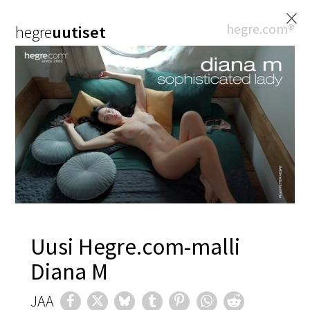
×
hegre.com®
hegre
uutiset
Uusi Hegre.com-malli
Diana M
JAA