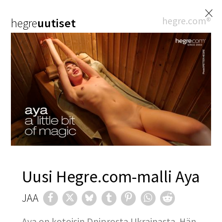
×
hegre.com®
hegre
uutiset
Uusi Hegre.com-malli Aya
JAA
Aya on kotoisin Dniprosta Ukrainasta. Hän