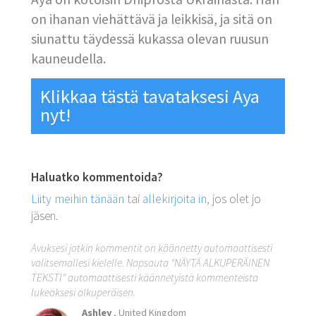
on ihanan viehättävä ja leikkisä, ja sitä on
siunattu täydessä kukassa olevan ruusun
kauneudella.
Klikkaa tästä tavataksesi Aya
nyt!
Haluatko kommentoida?
Liity meihin tänään
tai
allekirjoita in
, jos olet jo
jäsen.
Avuksesi jotkin kommentit on käännetty automaattisesti
valitsemallesi kielelle. Napsauta "NÄYTÄ ALKUPERÄINEN
TEKSTI" automaattisesti käännetyistä kommenteista
lukeaksesi alkuperäisen.
Ashley
, United Kingdom