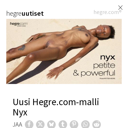
×
hegre.com®
hegre
uutiset
Uusi Hegre.com-malli
Nyx
JAA