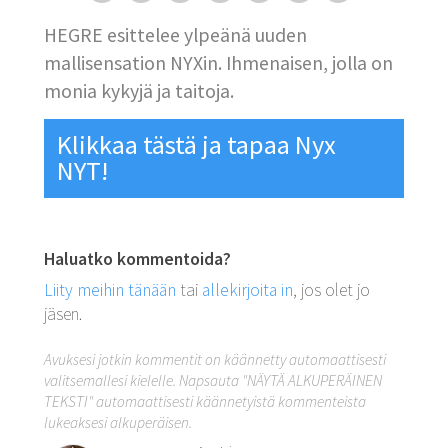
HEGRE esittelee ylpeänä uuden
mallisensation NYXin. Ihmenaisen, jolla on
monia kykyjä ja taitoja.
Klikkaa tästä ja tapaa Nyx
NYT!
Haluatko kommentoida?
Liity meihin tänään
tai
allekirjoita in
, jos olet jo
jäsen.
Avuksesi jotkin kommentit on käännetty automaattisesti
valitsemallesi kielelle. Napsauta "NÄYTÄ ALKUPERÄINEN
TEKSTI" automaattisesti käännetyistä kommenteista
lukeaksesi alkuperäisen.