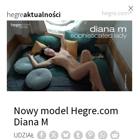
×
hegre.com®
hegre
aktualności
Nowy model Hegre.com
Diana M
UDZIAŁ