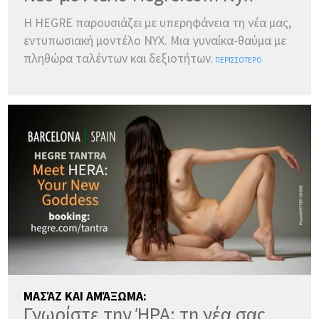
ΓΛΏΣΣΕΣ:
Η HEGRE παρουσιάζει με υπερηφάνεια τη νέα μας,
ENGLISH
εντυπωσιακή μοντέλο NYX. Μια γυναίκα-θαύμα με
πληθώρα ταλέντων και δεξιοτήτων.
ΠΕΡΙΣΣΌΤΕΡΟ
DANSK
DEUTSCH
ESPAÑOL
FRANÇAIS
INDONESIA
ITALIANO
LATVIEŠU
LIETUVIŲ
NEDERLANDS
NORSK
POLSKI
PORTUGUÊS
SUOMI
SVENSKA
TÜRKÇE
ÍSLENSKA
ΕΛΛΗΝΙΚΆ
БЪЛГАРСКИ
हिन्दी
中文
日本語
한국어
ΜΑΣΆΖ ΚΑΙ ΑΜΆΞΩΜΑ:
Γνωρίστε την ΉΡΑ: τη νέα σας