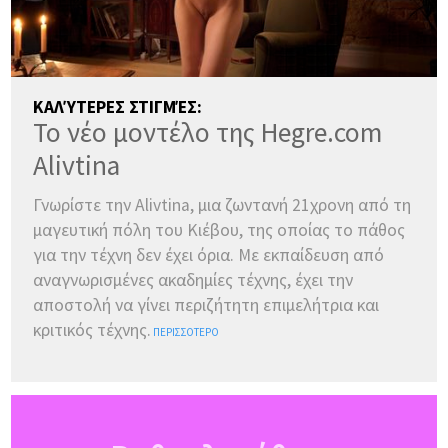
ΚΑΛΎΤΕΡΕΣ ΣΤΙΓΜΈΣ:
Το νέο μοντέλο της Hegre.com
Alivtina
Γνωρίστε την Alivtina, μια ζωντανή 21χρονη από τη
μαγευτική πόλη του Κιέβου, της οποίας το πάθος
για την τέχνη δεν έχει όρια. Με εκπαίδευση από
αναγνωρισμένες ακαδημίες τέχνης, έχει την
αποστολή να γίνει περιζήτητη επιμελήτρια και
κριτικός τέχνης.
ΠΕΡΙΣΣΌΤΕΡΟ