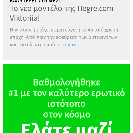
ΚΑΛΎΤΕΡΕΣ ΣΤΙΓΜΈΣ:
Το νέο μοντέλο της Hegre.com
Viktoriia!
Η Viktoriia μοιάζει με μια ευγενή κυρία από χρυσή
εποχή. Από πριν την εφεύρεση των αυτοκινήτων
και του ηλεκτρισμού.
ΠΕΡΙΣΣΌΤΕΡΟ
Βαθμολογήθηκε
#1 με τον καλύτερο ερωτικό
ιστότοπο
στον κόσμο
Ελάτε μαζί