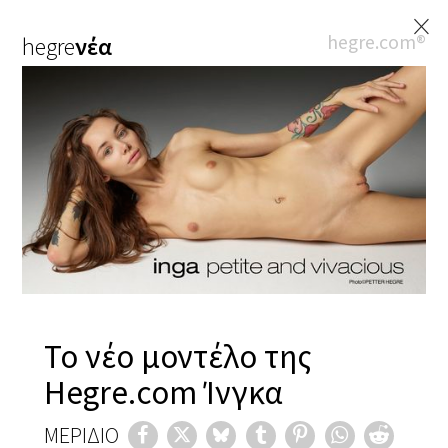
×
hegre.com®
hegre
νέα
Το νέο μοντέλο της
Hegre.com Ίνγκα
ΜΕΡΊΔΙΟ