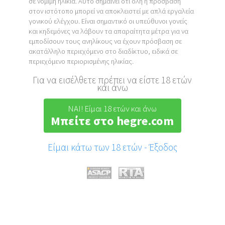
σε νόμιμη ηλικία. Αυτό σημαίνει ότι όλη η πρόσβαση
στον ιστότοπο μπορεί να αποκλειστεί με απλά εργαλεία
γονικού ελέγχου. Είναι σημαντικό οι υπεύθυνοι γονείς
και κηδεμόνες να λάβουν τα απαραίτητα μέτρα για να
εμποδίσουν τους ανηλίκους να έχουν πρόσβαση σε
ακατάλληλο περιεχόμενο στο διαδίκτυο, ειδικά σε
περιεχόμενο περιορισμένης ηλικίας.
Για να εισέλθετε πρέπει να είστε 18 ετών
και άνω
ΝΑΙ! Είμαι 18 ετών και άνω
Μπείτε στο hegre.com
Είμαι κάτω των 18 ετών - Έξοδος