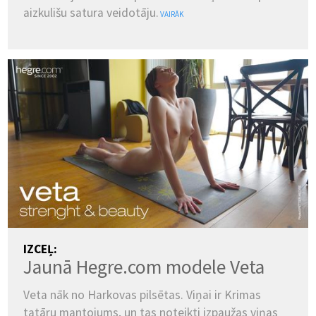
aizkulišu satura veidotāju.
VAIRĀK
IZCEĻ:
Jaunā Hegre.com modele Veta
Veta nāk no Harkovas pilsētas. Viņai ir Krimas
tatāru mantojums, un tas noteikti izpaužas viņas