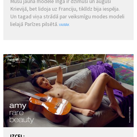
Mūsu jaunā modele Inga ir dzimusi un augusi
Krievijā, bet lidoja uz Franciju, tiklīdz bija iespēja.
Un tagad viņa strādā par veiksmīgu modes modeli
lielajā Parīzes pilsētā.
VAIRĀK
IZCEĻ: