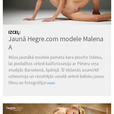
IZCEĻ:
Jaunā Hegre.com modele Malena
A
Mūsu jaunākā modele pameta kara plosīto Odesu,
lai piedalītos virknē kailfotosesiju ar Pēteru viņa
studijās Barselonā, Spānijā. Šī tikšanās acumirklī
uzliesmoja un rezultējās veselā virknē lielisku jaunu
filmu un fotogrāfiju!
VAIRĀK