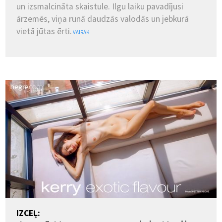
un izsmalcināta skaistule. Ilgu laiku pavadījusi
ārzemēs, viņa runā daudzās valodās un jebkurā
vietā jūtas ērti.
VAIRĀK
IZCEĻ: