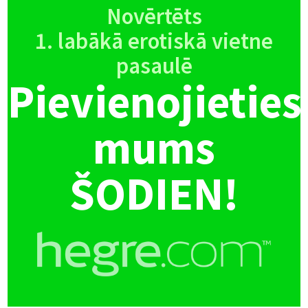
Novērtēts
1. labākā erotiskā vietne
pasaulē
Pievienojieties
mums
ŠODIEN!