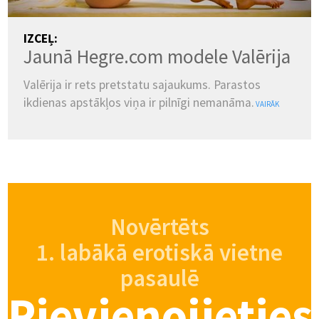
IZCEĻ:
Jaunā Hegre.com modele Valērija
Valērija ir rets pretstatu sajaukums. Parastos
ikdienas apstākļos viņa ir pilnīgi nemanāma.
VAIRĀK
Novērtēts
1. labākā erotiskā vietne
pasaulē
Pievienojieties