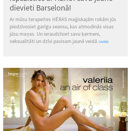
dievieti Barselonā!
Ar mūsu terapeites HĒRAS maģiskajām rokām jūs
piedzīvosiet garīgu seansu, kas atmodinās visas
jūsu maņas. Un ieraudzīsiet savu ķermeni,
seksualitāti un dzīvi pavisam jaunā veidā.
VAIRĀK