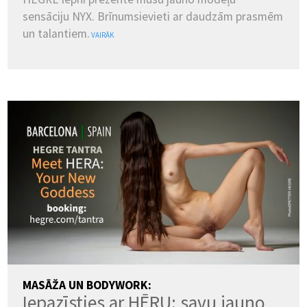
VALODAS:
sensāciju NYX. Brīnumsievieti ar daudzām prasmēm
un talantiem.
ENGLISH
VAIRĀK
DANSK
DEUTSCH
ESPAÑOL
FRANÇAIS
INDONESIA
ITALIANO
LATVIEŠU
LIETUVIŲ
NEDERLANDS
NORSK
POLSKI
PORTUGUÊS
SUOMI
SVENSKA
TÜRKÇE
ÍSLENSKA
ΕΛΛΗΝΙΚΆ
БЪЛГАРСКИ
हिन्दी
中文
日本語
한국어
MASĀŽA UN BODYWORK:
Iepazīsties ar HĒRU: savu jauno