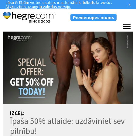
Jūsu ērtībām vietnes saturs ir automātiski tulkots latviešu .
x
Atgriezties uz angļu valodas versiju.
Pievienojies mums
IZCEĻ:
Īpaša 50% atlaide: uzdāviniet sev
pilnību!