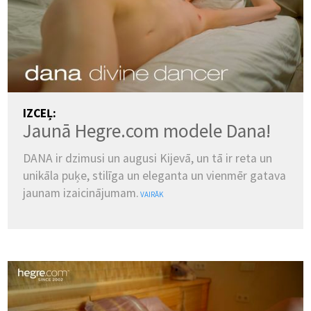
IZCEĻ:
Jaunā Hegre.com modele Dana!
DANA ir dzimusi un augusi Kijevā, un tā ir reta un
unikāla puķe, stilīga un eleganta un vienmēr gatava
jaunam izaicinājumam.
VAIRĀK