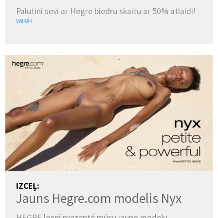
Palutini sevi ar Hegre biedru skaitu ar 50% atlaidi!
VAIRĀK
VALSTS:
IZCEĻ:
Jauns Hegre.com modelis Nyx
(mainīt)
PĀRSLĒGTIES UZ TUMŠO REŽĪMU
HEGRE lepni prezentē mūsu jauno modeļu