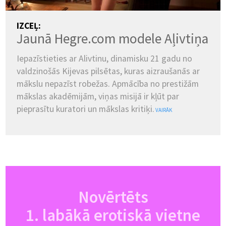
IZCEĻ:
Jaunā Hegre.com modele Aļivtiņa
Iepazīstieties ar Alivtinu, dinamisku 21 gadu no
valdzinošās Kijevas pilsētas, kuras aizraušanās ar
mākslu nepazīst robežas. Apmācība no prestižām
mākslas akadēmijām, viņas misijā ir kļūt par
pieprasītu kuratori un mākslas kritiķi.
VAIRĀK
Novērtēts
1. labākā erotiskā vietne