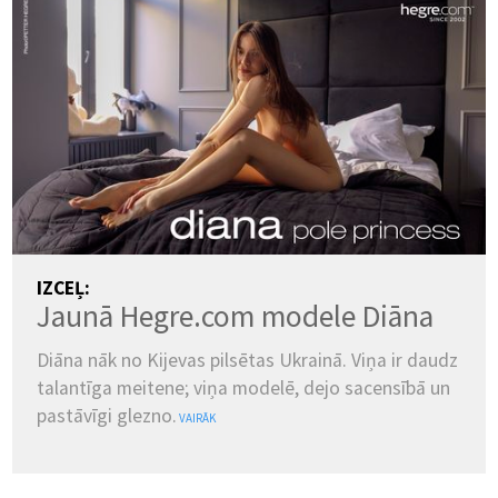
IZCEĻ:
Jaunā Hegre.com modele Diāna
Diāna nāk no Kijevas pilsētas Ukrainā. Viņa ir daudz
talantīga meitene; viņa modelē, dejo sacensībā un
pastāvīgi glezno.
VAIRĀK