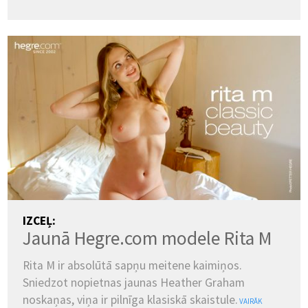
IZCEĻ:
Jaunā Hegre.com modele Rita M
Rita M ir absolūtā sapņu meitene kaimiņos.
Sniedzot nopietnas jaunas Heather Graham
noskaņas, viņa ir pilnīga klasiskā skaistule.
VAIRĀK