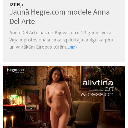
IZCEĻ:
Jaunā Hegre.com modele Anna
Del Arte
Anna Del Arte nāk no Kijevas un ir 23 gadus veca.
Viņa ir profesionāla cirka izpildītāja ar ilgu karjeru
un vairākām Eiropas tūrēm.
VAIRĀK