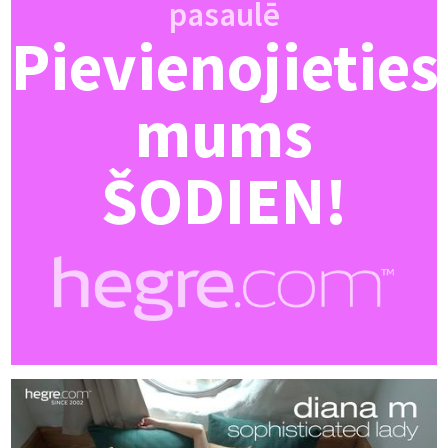
pasaulē
Pievienojieties
mums
ŠODIEN!