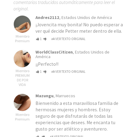
comentarios traducidos automáticamente para leer el
original.
Andres2112
, Estados Unidos de América
¡Jovencita muy bonita! No puedo esperar a
ver qué decide Petter meter dentro de ella.
Miembro
1
VER TEXTO ORIGINAL
Premium
WorldClassCitizen
, Estados Unidos de
América
¡¡Perfecto!!
Miembro
1
VER TEXTO ORIGINAL
PREMIUM
DE POR
VIDA
Mazungu
, Marruecos
Bienvenido a esta maravillosa familia de
hermosas mujeres y hombres. Estoy
Miembro
seguro de que disfrutarás de todas las
Premium
experiencias que desees. Me encanta tu
gusto por ser atlético y aventurero.
VER TEXTO ORIGINAL