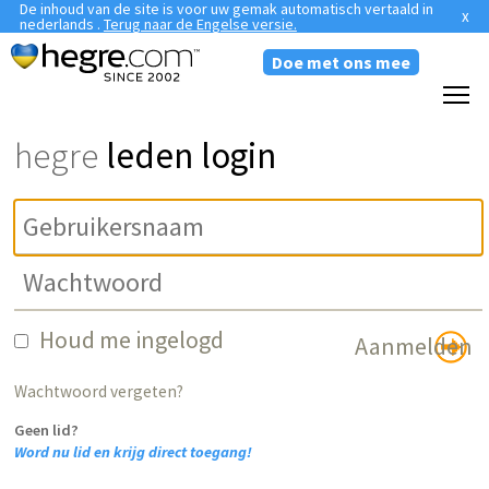
De inhoud van de site is voor uw gemak automatisch vertaald in
x
nederlands .
Terug naar de Engelse versie.
Doe met ons mee
hegre
leden login
Houd me ingelogd
Wachtwoord vergeten?
Geen lid?
Word nu lid en krijg direct toegang!