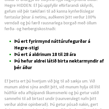
TUNGUMÁL:
Hegre HIDDEN. Ef þú uppfyllir eftirfarandi skilyrði,
gefum við þér tækifæri til að kanna kynferðislegar
ENGLISH
fantasíur þínar á netinu, auðkenni þitt verður 100%
verndað og þú færð rausnarlega borgað með öllum
DANSK
DEUTSCH
ESPAÑOL
ferða- og herbergiskostnaði:
FRANÇAIS
INDONESIA
ITALIANO
Þú ert fyrirmynd náttúrufegurðar á
LATVIEŠU
LIETUVIŲ
NEDERLANDS
Hegre-stigi
Þú ert á aldrinum 18 til 28 ára
NORSK
POLSKI
PORTUGUÊS
Þú hefur aldrei látið birta nektarmyndir af
SUOMI
SVENSKA
TÜRKÇE
þér áður
ÍSLENSKA
ΕΛΛΗΝΙΚΆ
БЪЛГАРСКИ
Ef þetta ert þú hvetjum við þig til að sækja um. Við
हिन्दी
中文
日本語
munum aldrei sýna andlit þitt, við munum hylja öll lítil
húðflúr eða afhjúpandi líkamsmerki og þú getur valið
한국어
samnefni til að birtast undir (raunverulegt nafn þitt
verður aldrei opinberað). Þú getur pósað nakin, gert