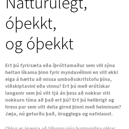
Náttúrulegt,
óþekkt,
og óþekkt
Ert þú fyrirsæta eða íþróttamaður sem vill sýna
heitan líkama þinn fyrir myndavélinni en vilt ekki
eiga á hættu að missa umboðsskrifstofu þína,
viðskiptavini eða vinnu? Ert þú með erótískar
langanir sem þú vilt tjá án þess að nokkur viti
nokkurn tíma að það ert þú? Ert þú heilbrigt og
LAND:
hress par sem vilt deila girnd þinni með heiminum?
Jæja, nú geturðu það, örugglega og nafnlaust.
(breyting)
SKIPTA YFIR Í DÖKKA STILLINGU
Okkur er ánægja að tilkynna nýja hugmyndina okkar: