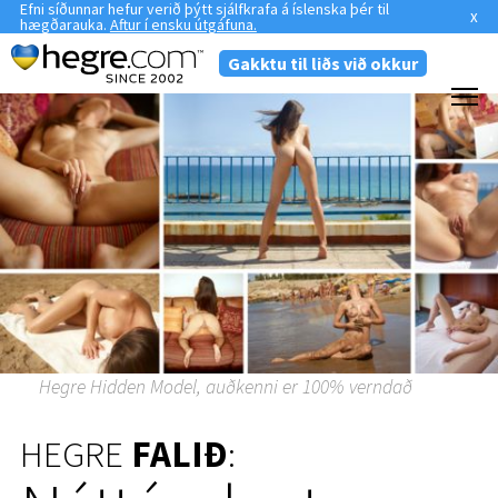
Efni síðunnar hefur verið þýtt sjálfkrafa á íslenska þér til
x
hægðarauka.
Aftur í ensku útgáfuna.
Gakktu til liðs við okkur
Hegre Hidden Model, auðkenni er 100% verndað
HEGRE
FALIÐ
: