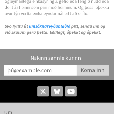
ógleymanlega einkasýningu, gefið eða fengið nudd eða
deilt ást þinni sem pari með heiminum. Og þessi óþekku
ævintýri verða einkaleyndarmál þitt að eilífu.
Svo fylltu út
umsóknareyðublaðið
þitt, sendu inn og
við skulum gera þetta. Eðlilegt, óþekkt og óþekkt.
Nakinn sannleikurinn
Um