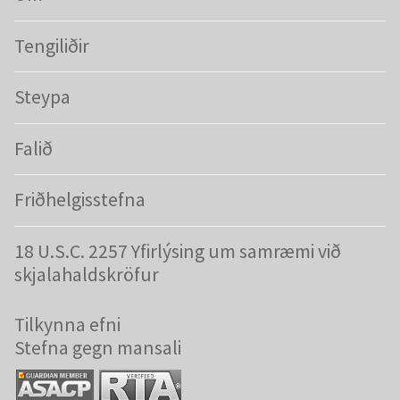
Tengiliðir
Steypa
Falið
Friðhelgisstefna
18 U.S.C. 2257 Yfirlýsing um samræmi við
skjalahaldskröfur
Tilkynna efni
Stefna gegn mansali