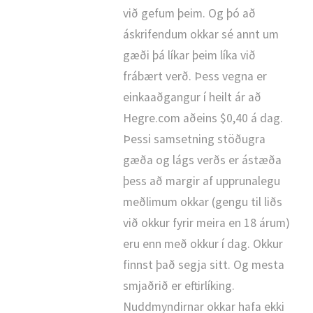
við gefum þeim. Og þó að
áskrifendum okkar sé annt um
gæði þá líkar þeim líka við
frábært verð. Þess vegna er
einkaaðgangur í heilt ár að
Hegre.com aðeins $0,40 á dag.
Þessi samsetning stöðugra
gæða og lágs verðs er ástæða
þess að margir af upprunalegu
meðlimum okkar (gengu til liðs
við okkur fyrir meira en 18 árum)
eru enn með okkur í dag. Okkur
finnst það segja sitt. Og mesta
smjaðrið er eftirlíking.
Nuddmyndirnar okkar hafa ekki