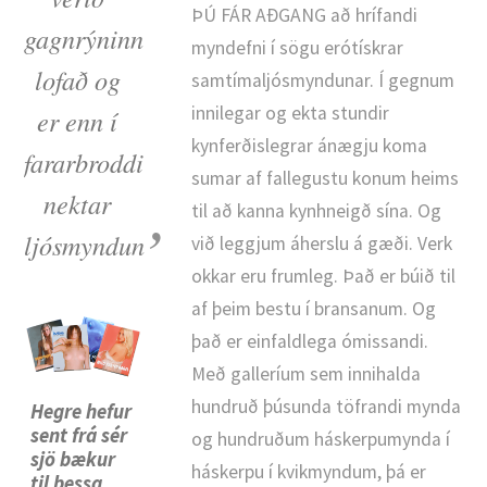
TUNGUMÁL:
ÞÚ FÁR AÐGANG að hrífandi
gagnrýninn
myndefni í sögu erótískrar
ENGLISH
lofað og
samtímaljósmyndunar. Í gegnum
innilegar og ekta stundir
er enn í
DANSK
DEUTSCH
ESPAÑOL
kynferðislegrar ánægju koma
fararbroddi
FRANÇAIS
INDONESIA
ITALIANO
sumar af fallegustu konum heims
nektar
LATVIEŠU
LIETUVIŲ
NEDERLANDS
til að kanna kynhneigð sína. Og
’
ljósmyndun
við leggjum áherslu á gæði. Verk
NORSK
POLSKI
PORTUGUÊS
okkar eru frumleg. Það er búið til
SUOMI
SVENSKA
TÜRKÇE
af þeim bestu í bransanum. Og
ÍSLENSKA
ΕΛΛΗΝΙΚΆ
БЪЛГАРСКИ
það er einfaldlega ómissandi.
Með galleríum sem innihalda
हिन्दी
中文
日本語
hundruð þúsunda töfrandi mynda
Hegre hefur
한국어
sent frá sér
og hundruðum háskerpumynda í
sjö bækur
háskerpu í kvikmyndum, þá er
til þessa