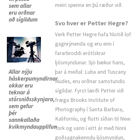
meiri spenna en þú ræður við.
sem allar
eru orðnar
að sígildum
Svo hver er Petter Hegre?
Verk Petter Hegre hafa hlotið lof
gagnrýnenda og eru enn í
fararbroddi erótískrar
ljósmyndunar. Sjö bækur hans,
Allar nýju
þar á meðal: Luba and Tuscany
háskerpumyndirnar
Nudes, eru orðnar samstundis
okkar eru
sígildar. Fyrst lærði Petter við
teknar á
stórsniðsskynjara,
fræga Brooks Institute of
sem gefur
Photography í Santa Barbara,
þér
Kaliforníu, og flutti síðan til New
sannkallaða
kvikmyndaupplifun
York og vann í eitt ár með hinni
goðsagnakenndu ljósmyndun,