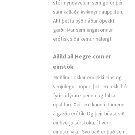
stórmyndavélum sem gefur þér
sannkallaða kvikmyndaupplifun.
Allt þetta þýðir áður óþekkt
gæði. Þar sem engin önnur
erótísk síða kemur nálægt.
Aðild að Hegre.com er
einstök
Meðlimir okkar eru ekki eins og
venjulegur hópur; þeir eru ekki hér
fyrir ódýran spennu og falsa
upplifun. Þeir eru kunnáttumenn
á gæða erótík. Og þeir búast við
einhverju sérstöku, í hverri
einustu viku. Svo það er það sem