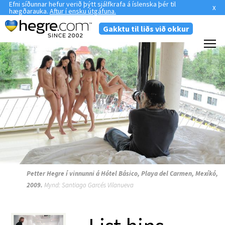
Efni síðunnar hefur verið þýtt sjálfkrafa á íslenska þér til
x
hægðarauka.
Aftur í ensku útgáfuna.
Gakktu til liðs við okkur
Petter Hegre í vinnunni á Hótel Básico, Playa del Carmen, Mexíkó,
2009.
Mynd: Santiago Garcés Vilanueva