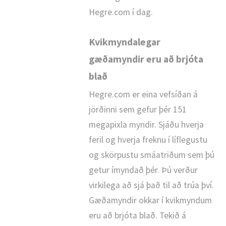
Hegre.com í dag.
Kvikmyndalegar
gæðamyndir eru að brjóta
blað
Hegre.com er eina vefsíðan á
jörðinni sem gefur þér 151
megapixla myndir. Sjáðu hverja
feril og hverja freknu í líflegustu
og skörpustu smáatriðum sem þú
getur ímyndað þér. Þú verður
virkilega að sjá það til að trúa því.
Gæðamyndir okkar í kvikmyndum
eru að brjóta blað. Tekið á