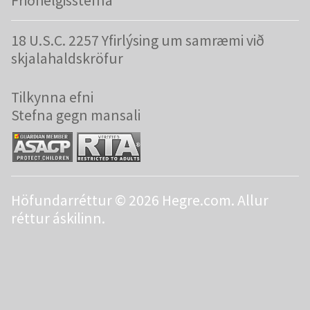
Friðhelgisstefna
18 U.S.C. 2257 Yfirlýsing um samræmi við
skjalahaldskröfur
Tilkynna efni
Stefna gegn mansali
Höfundarréttur © 2026 Hegre.com. Allur
réttur áskilinn.