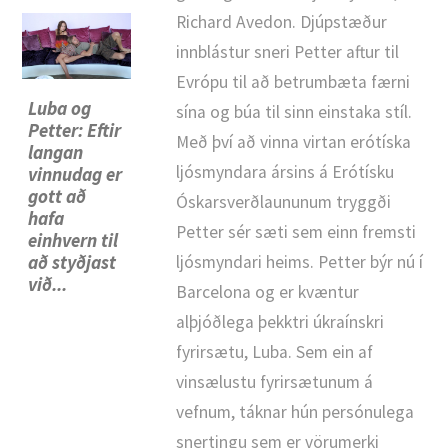
Richard Avedon. Djúpstæður
innblástur sneri Petter aftur til
Evrópu til að betrumbæta færni
Luba og
sína og búa til sinn einstaka stíl.
Petter: Eftir
Með því að vinna virtan erótíska
langan
ljósmyndara ársins á Erótísku
vinnudag er
gott að
Óskarsverðlaununum tryggði
hafa
Petter sér sæti sem einn fremsti
einhvern til
ljósmyndari heims. Petter býr nú í
að styðjast
við...
Barcelona og er kvæntur
alþjóðlega þekktri úkraínskri
fyrirsætu, Luba. Sem ein af
vinsælustu fyrirsætunum á
vefnum, táknar hún persónulega
snertingu sem er vörumerki