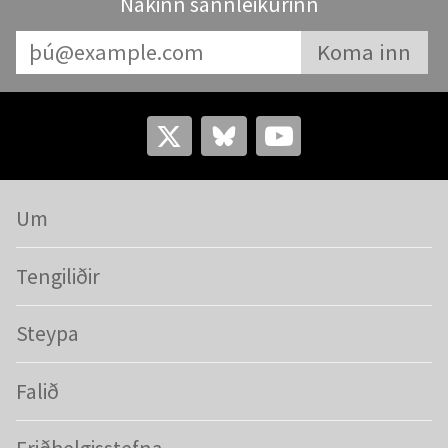
Nakinn sannleikurinn
Um
Tengiliðir
Steypa
Falið