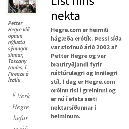
List hins
nekta
Petter
Hegre.com er heimili
Hegre við
opnun
hágæða erótík. Þessi síða
nýjustu
var stofnuð árið 2002 af
sýningar
sinnar,
Petter Hegre og var
Toscany
brautryðjandi fyrir
Nudes, í
náttúrulegri og innilegri
Firenze á
Ítalíu
stíl. Í dag er Hegre.com
orðinn risi í greininni og
‘
Verk
er nú í efsta sæti
LAND:
Hegre
nektarsíðunnar í
heiminum.
hefur
(breyting)
SKIPTA YFIR Í DÖKKA STILLINGU
verið