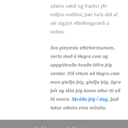
aðeins vakið og fræðst yfir
milljón meðlimi, þær hafa alið af
sér algjört eftirlíkingaræði á
netinu.
Svo gleymdu eftirhermunum,
vertu með á Hegre.com og
uppgötvaðu hvaða töfra þig
vantar. Við vitum að Hegre.com
mun gleðja þig, gleðja þig, ögra
þér og láta þig koma aftur til að
fá meira.
Skráðu þig í dag
, það
tekur aðeins eina mínútu.