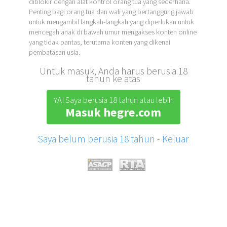
diblokir dengan alat kontrol orang tua yang sederhana.
Penting bagi orang tua dan wali yang bertanggung jawab
untuk mengambil langkah-langkah yang diperlukan untuk
mencegah anak di bawah umur mengakses konten online
yang tidak pantas, terutama konten yang dikenai
pembatasan usia.
Untuk masuk, Anda harus berusia 18
tahun ke atas
YA! Saya berusia 18 tahun atau lebih
Masuk hegre.com
Saya belum berusia 18 tahun - Keluar