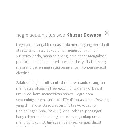
×
hegre adalah situs web
Khusus Dewasa
Hegre.com sangat terbatas pada mereka yang berusia di
atas 18 tahun atau cukup umur menurut hukum di
yurisdiksi Anda, mana saja yang lebih besar. Mengakses
platform kami tidak diperbolehkan dari yurisdiksi yang
melarang penerimaan atau penayangan konten seksual
eksplisit.
Salah satu tujuan inti kami adalah membantu orang tua
membatasi akses ke Hegre.com untuk anak di bawah
umur, jadi kami memastikan bahwa Hegre.com
sepenuhnya mematuhi kode RTA (Dibatasi untuk Dewasa)
yang dinilai oleh Association of Sites Advocating
Perlindungan Anak (ASACP), dan, sebagai pengingat,
hanya diperuntukkan bagi mereka yang cukup umur
menurut hukum. Artinya, semua akses ke situs dapat