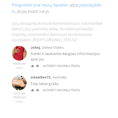
Prisijunkite prie mūsų šiandien
arba
pasirašykite
in
, jei jau esate narys.
Jūsų patogumui kai kurie komentarai buvo automatiškai
išversti į jūsų pasirinktą kalbą. Norėdami perskaityti
originalą, automatiškai išverstuose komentaruose
spustelėkite „RODYTI ORIGINALĮ TEKSTĄ“.
Johnj
, United States
Sveiki ir laukiame daugiau informacijos
apie jus
PREMIUM
ŽIŪRĖTI ORIGINALŲ TEKSTĄ
narys
adamllee73
, Australia
Taip labai gražu
ŽIŪRĖTI ORIGINALŲ TEKSTĄ
LIFETIME
PREMIUM
narys