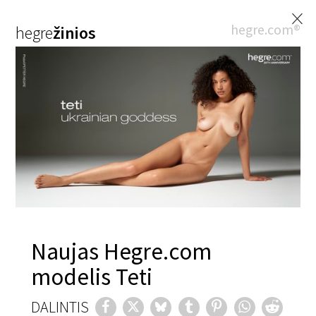
×
hegre.com®
hegre
žinios
Naujas Hegre.com
modelis Teti
DALINTIS