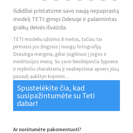
Išdidžiai pristatome savo naują nepaprastą
modelį TETI: gimęs Odesoje ir palaimintas
graikų deivės išvaizda.
TETI modeliu užsiima 8 metus, tačiau tai
pirmasis jos žingsnis į nuogų fotografiją.
Dvasinga mergina, giliai įsigilinusi į jogos ir
meditacijos meną. Su savo besiliejančia šypsena
ir mylinčiu charakteriu ji neabejotinai apvers jūsų
pasaulį aukštyn kojomis...
Spustelėkite čia, kad
susipažintumėte su Teti
dabar!
Ar norėtumėte pakomentuoti?