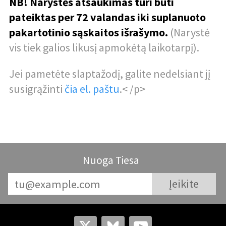
NB! Narystės atšaukimas turi būti
pateiktas per 72 valandas iki suplanuoto
pakartotinio sąskaitos išrašymo.
(Narystė
vis tiek galios likusį apmokėtą laikotarpį).
Jei pametėte slaptažodį, galite nedelsiant jį
susigrąžinti
čia el. paštu
.< /p>
Nuoga Tiesa
ŠALIS:
(pakeisti)
PERJUNGTI Į TAMSŲJĮ REŽIMĄ