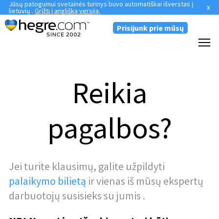
Jūsų patogumui svetainės turinys buvo automatiškai išverstas į
x
lietuvių .
Grįžti į anglišką versiją.
Prisijunk prie mūsų
Reikia
pagalbos?
Jei turite klausimų, galite užpildyti
palaikymo bilietą
ir vienas iš mūsų ekspertų
darbuotojų susisieks su jumis .