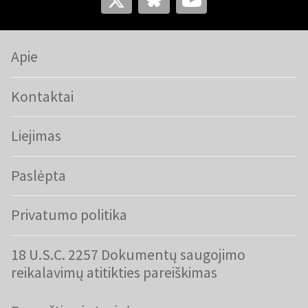
KALBOS:
ENGLISH
Apie
DANSK
DEUTSCH
ESPAÑOL
Kontaktai
FRANÇAIS
INDONESIA
ITALIANO
LATVIEŠU
LIETUVIŲ
NEDERLANDS
Liejimas
NORSK
POLSKI
PORTUGUÊS
Paslėpta
SUOMI
SVENSKA
TÜRKÇE
ÍSLENSKA
ΕΛΛΗΝΙΚΆ
БЪЛГАРСКИ
Privatumo politika
हिन्दी
中文
日本語
18 U.S.C. 2257 Dokumentų saugojimo
한국어
reikalavimų atitikties pareiškimas