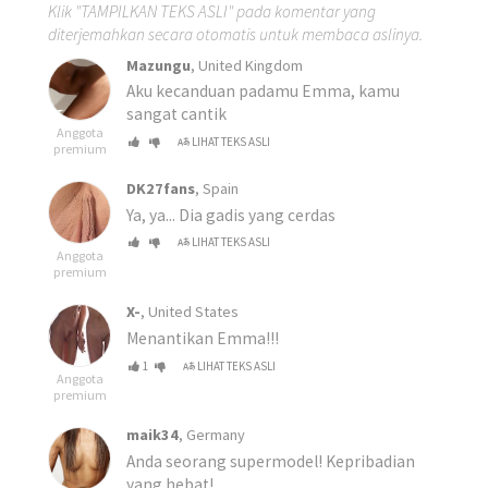
Klik "TAMPILKAN TEKS ASLI" pada komentar yang
diterjemahkan secara otomatis untuk membaca aslinya.
Mazungu
, United Kingdom
Aku kecanduan padamu Emma, kamu
sangat cantik
Anggota
LIHAT TEKS ASLI
premium
DK27fans
, Spain
Ya, ya... Dia gadis yang cerdas
LIHAT TEKS ASLI
Anggota
premium
X-
, United States
Menantikan Emma!!!
1
LIHAT TEKS ASLI
Anggota
premium
maik34
, Germany
Anda seorang supermodel! Kepribadian
yang hebat!