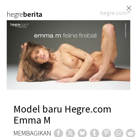
×
hegre.com®
hegre
berita
Model baru Hegre.com
Emma M
MEMBAGIKAN