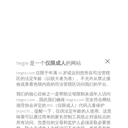
×
hegre 是一个
仅限成人
的网站
Hegre.com 仅限于年满 18 岁或达到您所在司法管辖
区的法定年龄（以较大者为准）。不允许从禁止接
收或查看色情内容的司法管辖区访问我们的平台。
我们的核心目标之一是帮助父母限制未成年人访问
Hegre.com，因此我们确保 Hegre.com 完全符合网站
倡导协会评定的 RTA（仅限成人）代码儿童保护
(ASACP)，提醒一下，仅供法定年龄的人使用。这意
味着可以通过简单的家长控制工具阻止对该站点的
所有访问。负责任的父母和监护人必须采取必要措