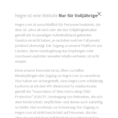
×
hegre ist eine Website
Nur für Volljährige
Hegre.com ist ausschließlich für Personen bestimmt, die
über 18 Jahre alt sind oder die das Volljährigkeitsalter
gemäß der im jeweiligen Aufenthaltsland geltenden
Gesetze erreicht haben, je nachdem welcher Fall jeweils
juristisch überwiegt. Der Zugang zu unserer Plattform aus
Ländern, deren Gesetzgebung das Empfangen oder
Anschauen expliziter sexueller Inhalte verbietet, ist nicht
erlaubt.
Eines unserer Kernziele ist es, Eltern zu helfen
Minderjährigen den Zugang zu Hegre.com zu verwehren.
Also haben wir sichergestellt, dass Hegre.com vollständig
konform ist mit dem RTA (Restricted To Adults)-Kodex
gemäß der "Association of Sites Advocating Child
Protection" (ASACP) -Vereinigung von Webseiten, die sich
dem Kinderschutz verpflichten- und dieses auch zukünftig
so bleibt. Hier nochmals zur Erinnerung: Der Zugang zu
Hegre.com ist strikt beschränkt auf Personen, die das
Alter der gesetzlichen Volljährigkeit erreicht haben! Das