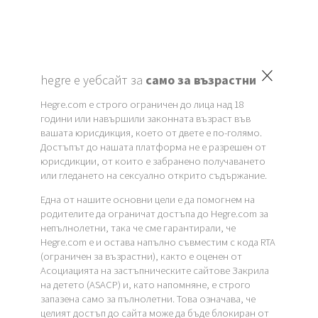
×
hegre е уебсайт за
само за възрастни
Hegre.com е строго ограничен до лица над 18
години или навършили законната възраст във
вашата юрисдикция, което от двете е по-голямо.
Достъпът до нашата платформа не е разрешен от
юрисдикции, от които е забранено получаването
или гледането на сексуално открито съдържание.
Една от нашите основни цели е да помогнем на
родителите да ограничат достъпа до Hegre.com за
непълнолетни, така че сме гарантирали, че
Hegre.com е и остава напълно съвместим с кода RTA
(ограничен за възрастни), както е оценен от
Асоциацията на застъпническите сайтове Закрила
на детето (ASACP) и, като напомняне, е строго
запазена само за пълнолетни. Това означава, че
целият достъп до сайта може да бъде блокиран от