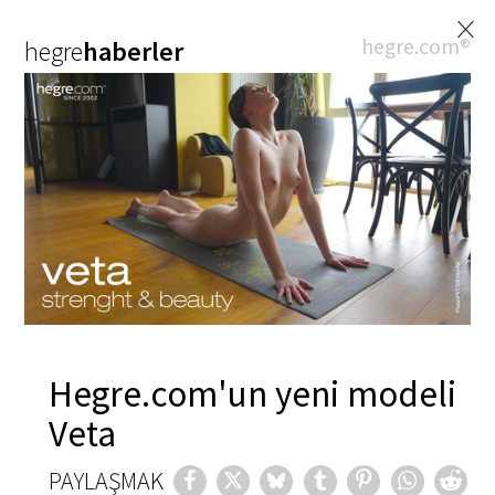
×
hegre.com®
hegre
haberler
Hegre.com'un yeni modeli
Veta
PAYLAŞMAK