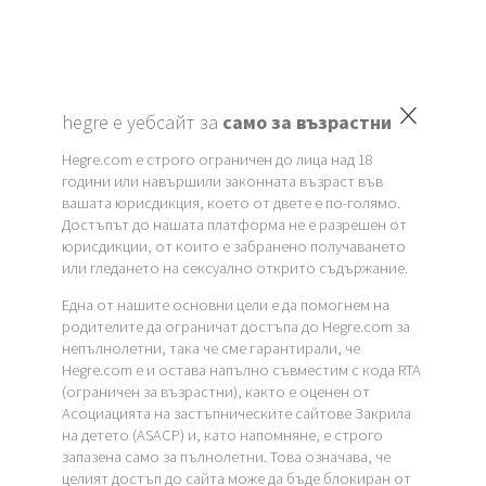
×
hegre е уебсайт за
само за възрастни
Hegre.com е строго ограничен до лица над 18
години или навършили законната възраст във
вашата юрисдикция, което от двете е по-голямо.
Достъпът до нашата платформа не е разрешен от
юрисдикции, от които е забранено получаването
или гледането на сексуално открито съдържание.
Една от нашите основни цели е да помогнем на
родителите да ограничат достъпа до Hegre.com за
непълнолетни, така че сме гарантирали, че
Hegre.com е и остава напълно съвместим с кода RTA
(ограничен за възрастни), както е оценен от
Асоциацията на застъпническите сайтове Закрила
на детето (ASACP) и, като напомняне, е строго
запазена само за пълнолетни. Това означава, че
целият достъп до сайта може да бъде блокиран от