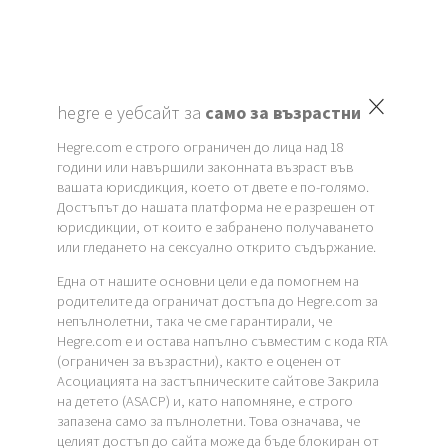
×
hegre е уебсайт за
само за възрастни
Hegre.com е строго ограничен до лица над 18
години или навършили законната възраст във
вашата юрисдикция, което от двете е по-голямо.
Достъпът до нашата платформа не е разрешен от
юрисдикции, от които е забранено получаването
или гледането на сексуално открито съдържание.
Една от нашите основни цели е да помогнем на
родителите да ограничат достъпа до Hegre.com за
непълнолетни, така че сме гарантирали, че
Hegre.com е и остава напълно съвместим с кода RTA
(ограничен за възрастни), както е оценен от
Асоциацията на застъпническите сайтове Закрила
на детето (ASACP) и, като напомняне, е строго
запазена само за пълнолетни. Това означава, че
целият достъп до сайта може да бъде блокиран от