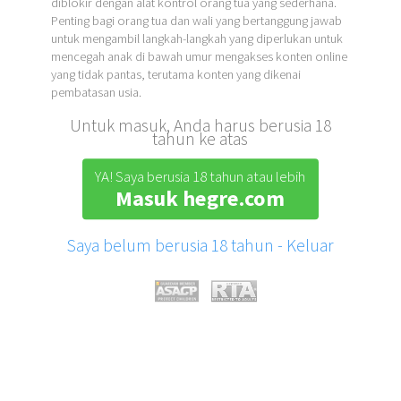
diblokir dengan alat kontrol orang tua yang sederhana.
Penting bagi orang tua dan wali yang bertanggung jawab
untuk mengambil langkah-langkah yang diperlukan untuk
mencegah anak di bawah umur mengakses konten online
yang tidak pantas, terutama konten yang dikenai
pembatasan usia.
Untuk masuk, Anda harus berusia 18
tahun ke atas
YA! Saya berusia 18 tahun atau lebih
Masuk hegre.com
Saya belum berusia 18 tahun - Keluar