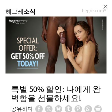
×
hegre.com®
헤그레
소식
특별 50% 할인: 나에게 완
벽함을 선물하세요!
공유하다