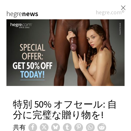
×
hegre.com®
hegre
news
特別 50% オフセール: 自
分に完璧な贈り物を!
共有